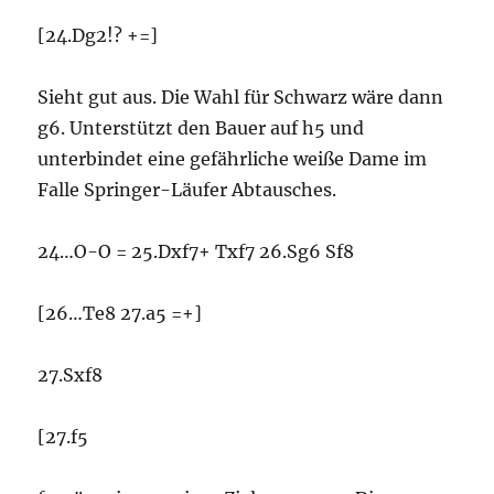
[24.Dg2!? +=]
Sieht gut aus. Die Wahl für Schwarz wäre dann
g6. Unterstützt den Bauer auf h5 und
unterbindet eine gefährliche weiße Dame im
Falle Springer-Läufer Abtausches.
24…O-O = 25.Dxf7+ Txf7 26.Sg6 Sf8
[26…Te8 27.a5 =+]
27.Sxf8
[27.f5