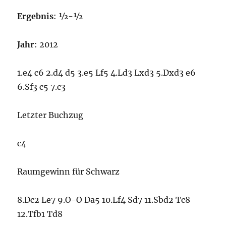
Ergebnis
:
½-½
Jahr
: 2012
1.e4 c6 2.d4 d5 3.e5 Lf5 4.Ld3 Lxd3 5.Dxd3 e6
6.Sf3 c5 7.c3
Letzter Buchzug
c4
Raumgewinn für Schwarz
8.Dc2 Le7 9.O-O Da5 10.Lf4 Sd7 11.Sbd2 Tc8
12.Tfb1 Td8