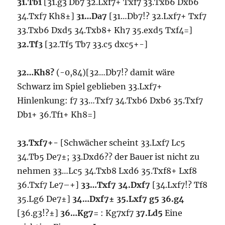
31.Tb1
[31.g3 Db7 32.Lxf7+ Txf7 33.Txb6 Dxb6
34.Txf7 Kh8±]
31…Da7
[31…Db7!? 32.Lxf7+ Txf7
33.Txb6 Dxd5 34.Txb8+ Kh7 35.exd5 Txf4=]
32.Tf3
[32.Tf5 Tb7 33.c5 dxc5+-]
32…Kh8?
(-0,84)[32…Db7!? damit wäre
Schwarz im Spiel geblieben 33.Lxf7+
Hinlenkung: f7 33…Txf7 34.Txb6 Dxb6 35.Txf7
Db1+ 36.Tf1+ Kh8=]
33.Txf7+-
[Schwächer scheint 33.Lxf7 Lc5
34.Tb5 De7±; 33.Dxd6?? der Bauer ist nicht zu
nehmen 33…Lc5 34.Txb8 Lxd6 35.Txf8+ Lxf8
36.Txf7 Le7–+]
33…Txf7 34.Dxf7
[34.Lxf7!? Tf8
35.Lg6 De7±]
34…Dxf7± 35.Lxf7 g5 36.g4
[36.g3!?±]
36…Kg7=
: Kg7xf7
37.Ld5
Eine