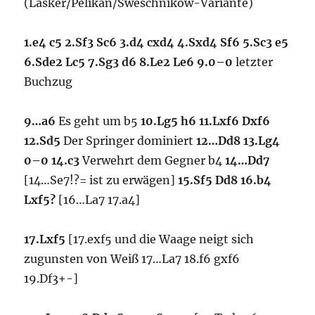
(Lasker/Pelikan/Sweschnikow-Variante)
1.e4 c5 2.Sf3 Sc6 3.d4 cxd4 4.Sxd4 Sf6 5.Sc3 e5
6.Sde2 Lc5 7.Sg3 d6 8.Le2 Le6 9.0–0
letzter
Buchzug
9…a6
Es geht um b5
10.Lg5 h6 11.Lxf6 Dxf6
12.Sd5
Der Springer dominiert
12…Dd8 13.Lg4
0–0 14.c3
Verwehrt dem Gegner b4
14…Dd7
[14…Se7!?= ist zu erwägen]
15.Sf5 Dd8 16.b4
Lxf5?
[16…La7 17.a4]
17.Lxf5
[17.exf5 und die Waage neigt sich
zugunsten von Weiß 17…La7 18.f6 gxf6
19.Df3+-]