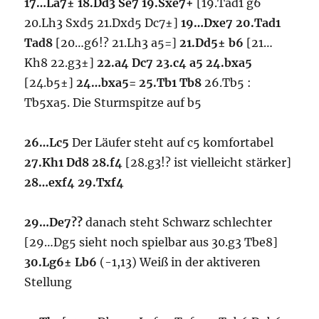
17…La7± 18.Dd3 Se7 19.Sxe7+
[19.Tad1 g6
20.Lh3 Sxd5 21.Dxd5 Dc7±]
19…Dxe7 20.Tad1
Tad8
[20…g6!? 21.Lh3 a5=]
21.Dd5± b6
[21…
Kh8 22.g3±]
22.a4 Dc7 23.c4 a5 24.bxa5
[24.b5±]
24…bxa5= 25.Tb1 Tb8
26.Tb5 :
Tb5xa5. Die Sturmspitze auf b5
26…Lc5
Der Läufer steht auf c5 komfortabel
27.Kh1 Dd8 28.f4
[28.g3!? ist vielleicht stärker]
28…exf4 29.Txf4
29…De7??
danach steht Schwarz schlechter
[29…Dg5 sieht noch spielbar aus 30.g3 Tbe8]
30.Lg6± Lb6
(-1,13) Weiß in der aktiveren
Stellung