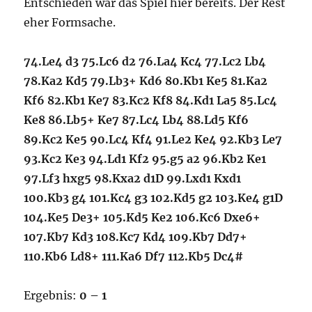
Entschieden war das Spiel hier bereits. Der Rest
eher Formsache.
74.Le4 d3 75.Lc6 d2 76.La4 Kc4 77.Lc2 Lb4
78.Ka2 Kd5 79.Lb3+ Kd6 80.Kb1 Ke5 81.Ka2
Kf6 82.Kb1 Ke7 83.Kc2 Kf8 84.Kd1 La5 85.Lc4
Ke8 86.Lb5+ Ke7 87.Lc4 Lb4 88.Ld5 Kf6
89.Kc2 Ke5 90.Lc4 Kf4 91.Le2 Ke4 92.Kb3 Le7
93.Kc2 Ke3 94.Ld1 Kf2 95.g5 a2 96.Kb2 Ke1
97.Lf3 hxg5 98.Kxa2 d1D 99.Lxd1 Kxd1
100.Kb3 g4 101.Kc4 g3 102.Kd5 g2 103.Ke4 g1D
104.Ke5 De3+ 105.Kd5 Ke2 106.Kc6 Dxe6+
107.Kb7 Kd3 108.Kc7 Kd4 109.Kb7 Dd7+
110.Kb6 Ld8+ 111.Ka6 Df7 112.Kb5 Dc4#
Ergebnis:
0 – 1