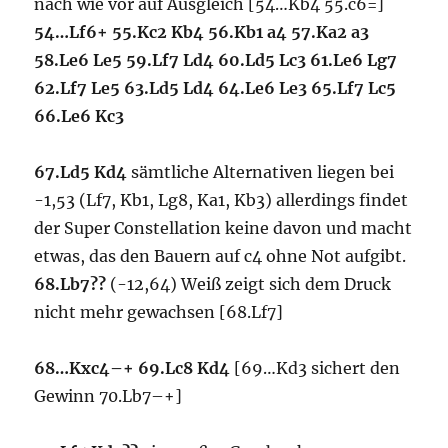
nach wie vor auf Ausgleich [54…Kb4 55.c6=]
54…Lf6+ 55.Kc2 Kb4 56.Kb1 a4 57.Ka2 a3
58.Le6 Le5 59.Lf7 Ld4 60.Ld5 Lc3 61.Le6 Lg7
62.Lf7 Le5 63.Ld5 Ld4 64.Le6 Le3 65.Lf7 Lc5
66.Le6 Kc3
67.Ld5 Kd4
sämtliche Alternativen liegen bei
-1,53 (Lf7, Kb1, Lg8, Ka1, Kb3) allerdings findet
der Super Constellation keine davon und macht
etwas, das den Bauern auf c4 ohne Not aufgibt.
68.Lb7??
(-12,64) Weiß zeigt sich dem Druck
nicht mehr gewachsen [68.Lf7]
68…Kxc4–+ 69.Lc8 Kd4
[69…Kd3 sichert den
Gewinn 70.Lb7–+]