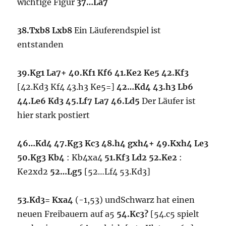
wichtige Figur
37…La7
38.Txb8 Lxb8
Ein Läuferendspiel ist
entstanden
39.Kg1 La7+ 40.Kf1 Kf6 41.Ke2 Ke5 42.Kf3
[42.Kd3 Kf4 43.h3 Ke5=]
42…Kd4 43.h3 Lb6
44.Le6 Kd3 45.Lf7 La7 46.Ld5
Der Läufer ist
hier stark postiert
46…Kd4 47.Kg3 Kc3 48.h4 gxh4+ 49.Kxh4 Le3
50.Kg3 Kb4
: Kb4xa4
51.Kf3 Ld2 52.Ke2
:
Ke2xd2
52…Lg5
[52…Lf4 53.Kd3]
53.Kd3= Kxa4
(-1,53) undSchwarz hat einen
neuen Freibauern auf a5
54.Kc3?
[54.c5 spielt