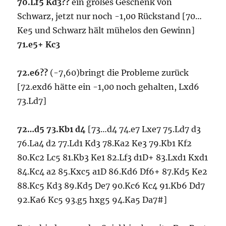
70.Lf5 Kd3??
ein großes Geschenk von
Schwarz, jetzt nur noch -1,00 Rückstand [70…
Ke5 und Schwarz hält mühelos den Gewinn]
71.e5+ Kc3
72.e6??
(-7,60)bringt die Probleme zurück
[72.exd6 hätte ein -1,00 noch gehalten, Lxd6
73.Ld7]
72…d5 73.Kb1 d4
[73…d4 74.e7 Lxe7 75.Ld7 d3
76.La4 d2 77.Ld1 Kd3 78.Ka2 Ke3 79.Kb1 Kf2
80.Kc2 Lc5 81.Kb3 Ke1 82.Lf3 d1D+ 83.Lxd1 Kxd1
84.Kc4 a2 85.Kxc5 a1D 86.Kd6 Df6+ 87.Kd5 Ke2
88.Kc5 Kd3 89.Kd5 De7 90.Kc6 Kc4 91.Kb6 Dd7
92.Ka6 Kc5 93.g5 hxg5 94.Ka5 Da7#]