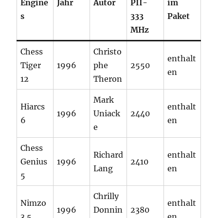
Engine
Jahr
Autor
PII-
im
s
333
Paket
MHz
Chess
Christo
enthalt
Tiger
1996
phe
2550
en
12
Theron
Mark
Hiarcs
enthalt
1996
Uniack
2440
6
en
e
Chess
Richard
enthalt
Genius
1996
2410
Lang
en
5
Chrilly
Nimzo
enthalt
1996
Donnin
2380
3.5
en