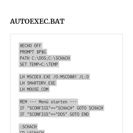
AUTOEXEC.BAT
@ECHO OFF
PROMPT $P$G
PATH C:\DOS;C:\SCHACH
SET TEMP=C:\TEMP
LH MSCDEX.EXE /D:MSCD001 /L:D
LH SMARTDRV.EXE
LH MOUSE.COM
REM --- Menü starten ---
IF "%CONFIG%"=="SCHACH" GOTO SCHACH
IF "%CONFIG%"=="DOS" GOTO END
:SCHACH
CD \SCHACH