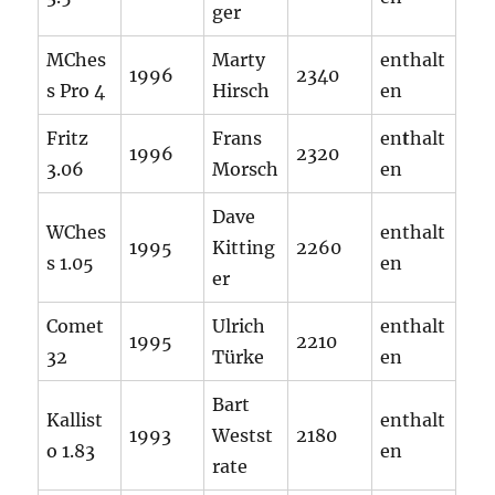
ger
MChes
Marty
enthalt
1996
2340
s Pro 4
Hirsch
en
Fritz
Frans
en
t
halt
1996
2320
3.06
Morsch
en
Dave
WChes
enthalt
1995
Kitting
2260
s 1.05
en
er
Comet
Ulrich
enthalt
1995
2210
32
Türke
en
Bart
Kallist
enthalt
1993
Westst
2180
o 1.83
en
rate