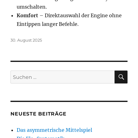
umschalten.
Komfort
– Direktauswahl der Engine ohne
Eintippen langer Befehle.
Veröffentlicht
30. August 2025
am
SU
Suchen
nach:
NEUESTE BEITRÄGE
Das asymmetrische Mittelspiel