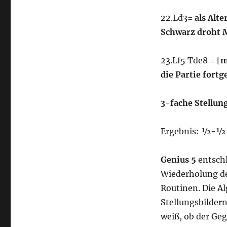
22.Ld3=
als Alte
Schwarz droht 
23.Lf5 Tde8 = [
m
die Partie fortg
3-fache Stellu
Ergebnis:
½-½
Genius 5
entschl
Wiederholung de
Routinen. Die Al
Stellungsbilder
weiß, ob der Ge