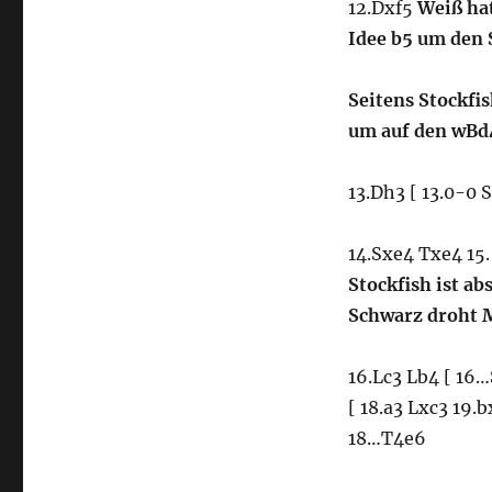
12.Dxf5
Weiß ha
Idee b5 um den 
Seitens Stockfi
um auf den wBd
13.Dh3 [ 13.0-0 
14.Sxe4 Txe4 15
Stockfish ist ab
Schwarz droht 
16.Lc3 Lb4 [ 16…
[ 18.a3 Lxc3 19.
18…T4e6