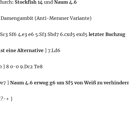
 durch
:
Stockfish 14
und
Naum 4.6
Damengambit (Anti-Meraner Variante)
3.Sc3 Sf6 4.e3 e6 5.Sf3 Sbd7 6.cxd5 exd5
letzter Buchzug
ist eine Alternative
] 7.Ld6
0 ] 8 0-0 9.Dc2 Te8
De7 ]
Naum 4.6 erwog g6 um Sf5 von Weiß zu verhinder
!?-+ ]