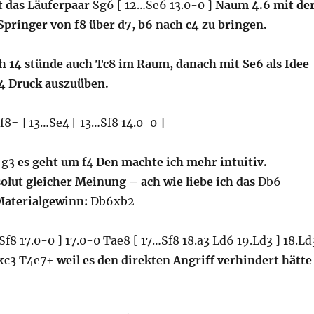
t das Läuferpaar
Sg6 [ 12…Se6 13.0-0 ]
Naum 4.6 mit de
Springer von f8 über d7, b6 nach c4 zu bringen.
sh 14 stünde auch Tc8 im Raum, danach mit Se6 als Idee
4 Druck auszuüben.
Sf8= ] 13…Se4 [ 13…Sf8 14.0-0 ]
. g3
es geht um
f4
Den machte ich mehr intuitiv.
solut gleicher Meinung – ach wie liebe ich das
Db6
Materialgewinn:
Db6xb2
Sf8 17.0-0 ] 17.0-0 Tae8 [ 17…Sf8 18.a3 Ld6 19.Ld3 ] 18.Ld
bxc3 T4e7±
weil es den direkten Angriff verhindert hätte