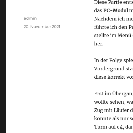
Diese Partie ent
das
PC-Modul
m
Autor
admin
Nachdem ich me
Veröffentlicht
20. November 2021
führte ich den 
am
stellte im Menü
her.
In der Folge spi
Vordergrund stan
diese korrekt v
Erst im Übergang
wollte sehen, wa
Zug mit Läufer d
könnte als nur s
Turm auf e4, da