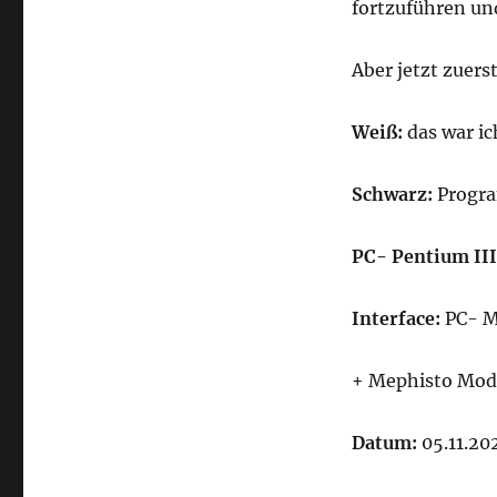
fortzuführen un
Aber jetzt zuers
Weiß:
das war ic
Schwarz:
Prog
PC- Pentium III
Interface:
PC- M
+ Mephisto Modu
Datum:
05.11.20