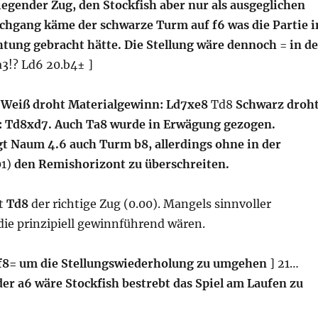
iegender Zug, den Stockfish aber nur als ausgeglichen
chgang käme der schwarze Turm auf f6 was die Partie i
htung gebracht hätte. Die Stellung wäre dennoch
=
in de
a3!? Ld6 20.b4± ]
7
Weiß droht Materialgewinn:
Ld7xe8
Td8
Schwarz droh
: Td8xd7. Auch Ta8 wurde in Erwägung gezogen.
gt Naum 4.6 auch Turm b8, allerdings ohne in der
01)
den Remishorizont zu überschreiten.
bt
Td8
der richtige Zug (0.00). Mangels sinnvoller
die prinzipiell gewinnführend wären.
f8= um die Stellungswiederholung zu umgehen
] 21…
der a6 wäre Stockfish bestrebt das Spiel am Laufen zu