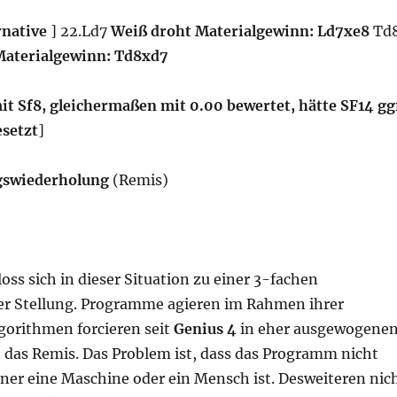
rnative
] 22.Ld7
Weiß droht Materialgewinn: Ld7xe8
Td
Materialgewinn: Td8xd7
it Sf8, gleichermaßen mit 0.00 bewertet, hätte SF14 gg
esetzt
]
ngswiederholung
(Remis)
oss sich in dieser Situation zu einer 3-fachen
r Stellung. Programme agieren im Rahmen ihrer
gorithmen forcieren seit
Genius 4
in eher ausgewogene
n das Remis. Das Problem ist, dass das Programm nicht
gner eine Maschine oder ein Mensch ist. Desweiteren nic