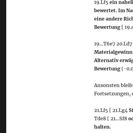
19.Lf5
ein nahel
bewertet. Im Na
eine andere Ric
Bewertung
[ 19.
19…T6e7 20.Ld
Materialgewinn
Alternativ erwä
Bewertung
(-0.
Ansonsten blei
Fortsetzungen, 
21.Lf5 [ 21.Lg4
S
Tde8 [ 21…Sf8
o
halten.