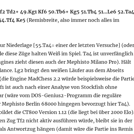
Kf2 Td2+ 49.Kg1 Kf6 50.Tb6+ Kg5 51.Tb4 51…Le6 52.Ta
 54.Tf4 Ke5
(Remisbreite, also immer noch alles im
ur Niederlage [55.Ta4= einer der letzten Versuche] (ode
lle diese Züge halten Weiß im Spiel. Ta4 ist unverfänglich
gines zieht diesen auch der Mephisto Milano Pro). Hält
alance. Lg2 bringt den weißen Läufer aus dem Abseits
 (die Engine MadChess 2.2 würde beispielsweise die Parti
Tf1 ist auch nach einer Analyse von Stockfish ohne
bar (wäre vom DOS-Genius2-Programm die reguläre
r Mephisto Berlin 68000 hingegen bevorzugt hier Ta4).
ldet die CT800 Version 1.12 (die liegt bei über 2000 Elo)
n Zug Tf2 nicht aktiv ausführen würde, bleibt sie in der
 als Antwortzug hängen (damit wäre die Partie ins Remis