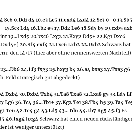
4 Sc6 9.Dd1 d4 10.e3 Lc5 11.exd4 Lxd4 12.Sc3 0–0 13.Sb
= 15.Sc3 Ld4
16.Lb2 e5 17.Dd2 Le6
18.Sd5 b5 19.cxb5 ax
eint 19…Lxd5 20.bxc6 Lxg2 21.Kxg2 Dd5+ 22.Kg1 Dxc6
4.Dxd4±]
20.Sf4 exf4 21.Lxc6 Lxb2 22.Dxb2
Schwarz hat
rn: den f4+f7 (hier aber ohne nennenswerten Nachteil)
23…Db6
24.Lf3 fxg3 25.hxg3 b4 26.a4 bxa3 27.Txa3 g6
h. Feld strategisch gut abgedeckt)
4 Dxb4 30.Dxb4 Txb4 31.Ta8 Txa8 32.Lxa8 g5 33.Ld5 L
c7 Lg6 36.Tc4
36…Tb1+ 37.Kg2 Te1 38.Tb4 h5 39.Ta4 Te
Kg1 Te6 42.Tc4 g4 43.Ld5 43…Td6 44.Lb7 Kg5 45.f3
Es
f5 46.fxg4 hxg4
Schwarz hat einen neuen rückständige
der ist weniger unterstützt)