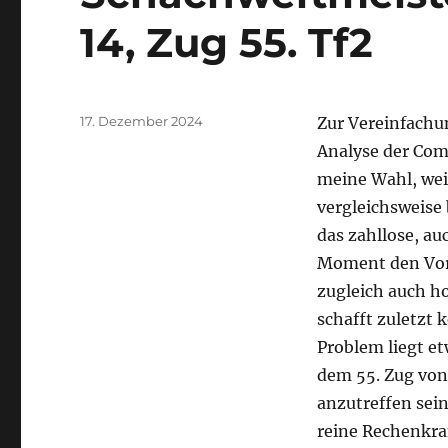
14, Zug 55. Tf2
Veröffentlicht
17. Dezember 2024
Zur Vereinfachun
am
Analyse der Com
meine Wahl, weil
vergleichsweise 
das zahllose, au
Moment den Vort
zugleich auch ho
schafft zuletzt 
Problem liegt et
dem 55. Zug von
anzutreffen sein
reine Rechenkraf