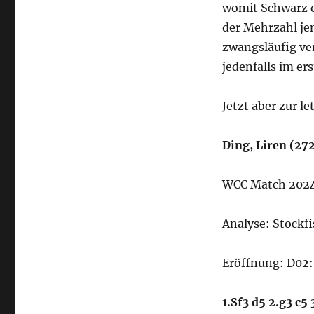
womit Schwarz di
der Mehrzahl je
zwangsläufig ver
jedenfalls im er
Jetzt aber zur l
Ding, Liren (2
WCC Match 2024 S
Analyse: Stockfi
Eröffnung: D02
1.Sf3 d5 2.g3 c