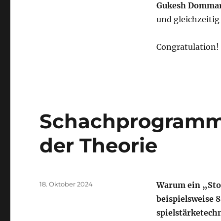
Gukesh Dommar
und gleichzeitig
Congratulation!
Schachprogramme
der Theorie
Veröffentlicht
18. Oktober 2024
Warum ein „Stoc
am
beispielsweise
spielstärketechn