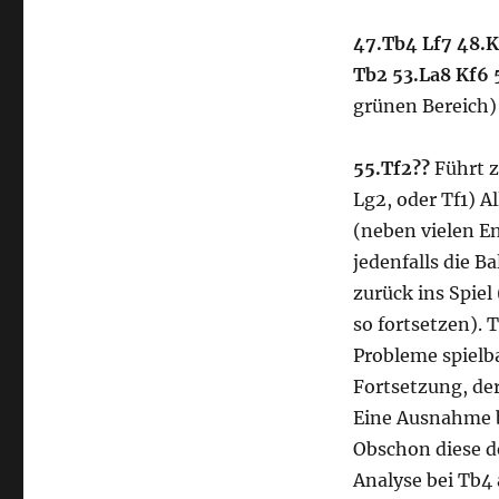
47.Tb4 Lf7 48.
Tb2
53.La8 Kf6
grünen Bereich)
55.Tf2??
Führt z
Lg2, oder Tf1) A
(neben vielen En
jedenfalls die B
zurück ins Spiel
so fortsetzen). 
Probleme spiel
Fortsetzung, de
Eine Ausnahme bi
Obschon diese de
Analyse bei Tb4