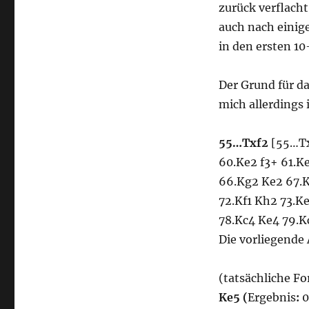
zurück verflacht
auch nach einig
in den ersten 10
Der Grund für d
mich allerdings 
55…Txf2
[55…Tx
60.Ke2 f3+ 61.K
66.Kg2 Ke2 67.K
72.Kf1 Kh2 73.K
78.Kc4 Ke4 79.K
Die vorliegende
(tatsächliche Fo
Ke5 (
Ergebnis
:
0