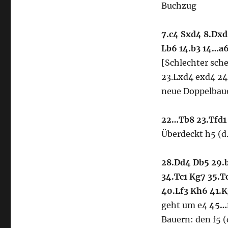
Buchzug
7.c4 Sxd4 8.Dxd
Lb6
14.b3
14…a6
[Schlechter sch
23.Lxd4 exd4 2
neue Doppelbaue
22…Tb8 23.Tfd1
Überdeckt h5 (d.
28.Dd4 Db5 29.b
34.Tc1 Kg7 35.T
40.Lf3 Kh6 41.
geht um e4
45…
Bauern: den f5 (