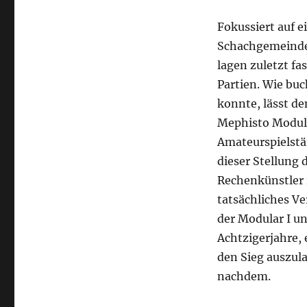
Fokussiert auf 
Schachgemeinde 
lagen zuletzt fa
Partien. Wie buc
konnte, lässt de
Mephisto Modula
Amateurspielstär
dieser Stellung 
Rechenkünstler 
tatsächliches Ve
der Modular I u
Achtzigerjahre,
den Sieg auszula
nachdem.