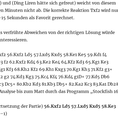
) und (Ding Liren hätte sich gefreut) weicht von diesem
en Minuten nicht ab. Die korrekte Reaktion Txf2 wird nu
-15 Sekunden als Favorit gerechnet.
as verfrühte Abweichen von der richtigen Lösung würde
interessieren.
f2 56.Kxf2 Ld5 57.Lxd5 Kxd5 58.Ke1 Ke5 59.Kd1 f4
e3 f2 62.Kxf2 Kd4 63.Ke2 Ke4 64.Kf2 Kd3 65.Kg1 Ke3
g1 Kf3 68.Kh2 Kf2 69.Kh1 Kxg3 70.Kg1 Kh3 71.Kf2 g3+
e2 g2 74.Kd3 Kg3 75.Kc4 Kf4 76.Kd4 g1D+ 77.Kd5 Db6
c3 Dc5+ 80.Kb2 Kd3 81.Kb3 Db5+ 82.Ka2 Kc3 83.Ka1 Db2
 Analyse bis zum Matt durch das Programm „Stockfish 1
rtsetzung der Partie)
56.Kxf2 Ld5 57.Lxd5 Kxd5 58.Ke3
–1)